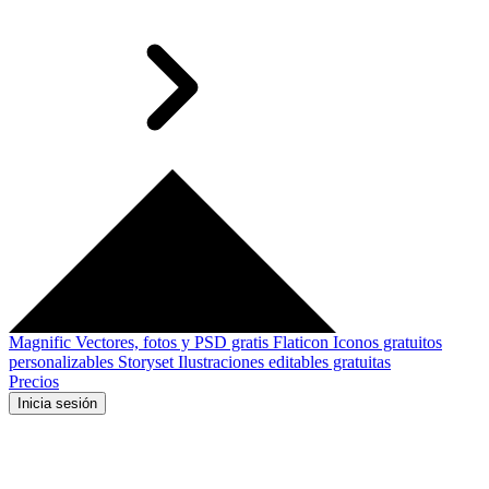
Magnific
Vectores, fotos y PSD gratis
Flaticon
Iconos gratuitos
personalizables
Storyset
Ilustraciones editables gratuitas
Precios
Inicia sesión