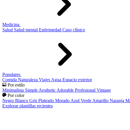
Medicina
Salud
Salud mental
Enfermedad
Caso clínico
Populares
Comida
Naturaleza
Viajes
Agua
Espacio exterior
Por estilo
Minimalista
Simple
Aesthetic
Adorable
Profesional
Vintage
Por color
Negro
Blanco
Gris
Plateado
Morado
Azul
Verde
Amarillo
Naranja
Ma
Explorar plantillas recientes