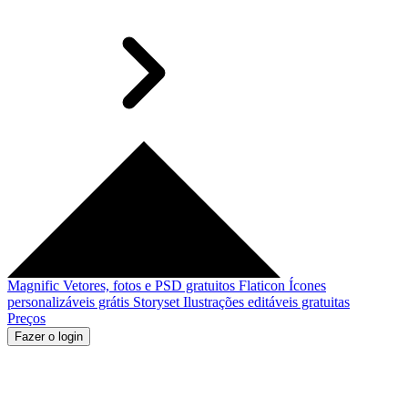
Magnific
Vetores, fotos e PSD gratuitos
Flaticon
Ícones
personalizáveis grátis
Storyset
Ilustrações editáveis gratuitas
Preços
Fazer o login