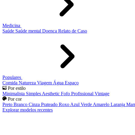
Medicina
Saúde
Saúde mental
Doença
Relato de Caso
Populares
Comida
Natureza
Viagem
Água
Espaço
Por estilo
Minimalista
Simples
Aesthetic
Fofo
Profissional
Vintage
Por cor
Preto
Branco
Cinza
Prateado
Roxo
Azul
Verde
Amarelo
Laranja
Mar
Explorar modelos recentes