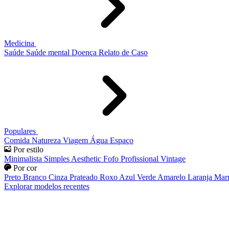
Medicina
Saúde
Saúde mental
Doença
Relato de Caso
Populares
Comida
Natureza
Viagem
Água
Espaço
Por estilo
Minimalista
Simples
Aesthetic
Fofo
Profissional
Vintage
Por cor
Preto
Branco
Cinza
Prateado
Roxo
Azul
Verde
Amarelo
Laranja
Mar
Explorar modelos recentes