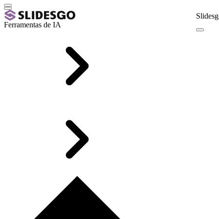
Slidesg
Ferramentas de IA