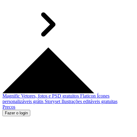
Magnific
Vetores, fotos e PSD gratuitos
Flaticon
Ícones
personalizáveis grátis
Storyset
Ilustrações editáveis gratuitas
Preços
Fazer o login