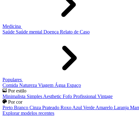
Medicina
Saúde
Saúde mental
Doença
Relato de Caso
Populares
Comida
Natureza
Viagem
Água
Espaço
Por estilo
Minimalista
Simples
Aesthetic
Fofo
Profissional
Vintage
Por cor
Preto
Branco
Cinza
Prateado
Roxo
Azul
Verde
Amarelo
Laranja
Mar
Explorar modelos recentes