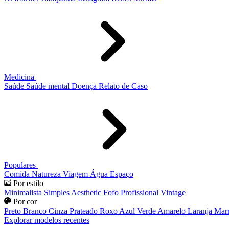
Medicina
Saúde
Saúde mental
Doença
Relato de Caso
Populares
Comida
Natureza
Viagem
Água
Espaço
Por estilo
Minimalista
Simples
Aesthetic
Fofo
Profissional
Vintage
Por cor
Preto
Branco
Cinza
Prateado
Roxo
Azul
Verde
Amarelo
Laranja
Mar
Explorar modelos recentes