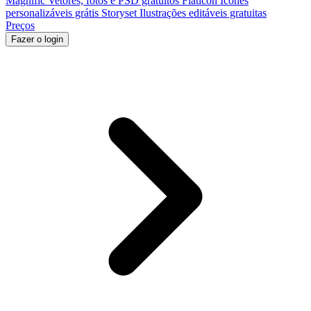
Magnific
Vetores, fotos e PSD gratuitos
Flaticon
Ícones
personalizáveis grátis
Storyset
Ilustrações editáveis gratuitas
Preços
Fazer o login