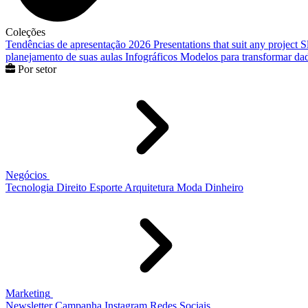
Coleções
Tendências de apresentação 2026
Presentations that suit any project
S
planejamento de suas aulas
Infográficos
Modelos para transformar dad
Por setor
Negócios
Tecnologia
Direito
Esporte
Arquitetura
Moda
Dinheiro
Marketing
Newsletter
Campanha
Instagram
Redes Sociais