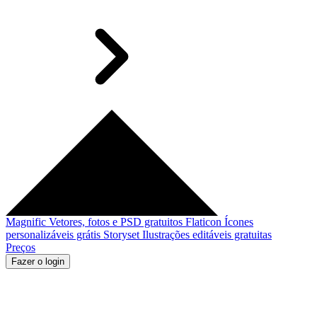
Magnific
Vetores, fotos e PSD gratuitos
Flaticon
Ícones
personalizáveis grátis
Storyset
Ilustrações editáveis gratuitas
Preços
Fazer o login