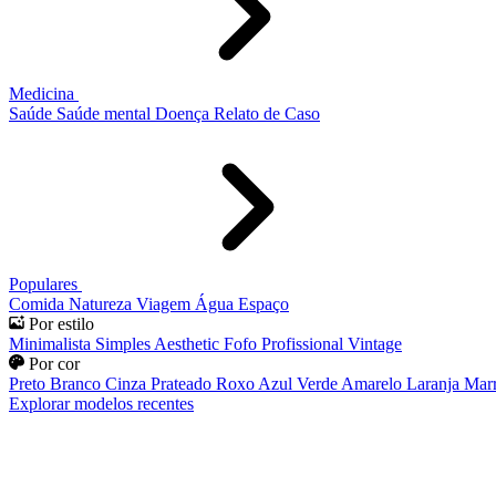
Medicina
Saúde
Saúde mental
Doença
Relato de Caso
Populares
Comida
Natureza
Viagem
Água
Espaço
Por estilo
Minimalista
Simples
Aesthetic
Fofo
Profissional
Vintage
Por cor
Preto
Branco
Cinza
Prateado
Roxo
Azul
Verde
Amarelo
Laranja
Mar
Explorar modelos recentes