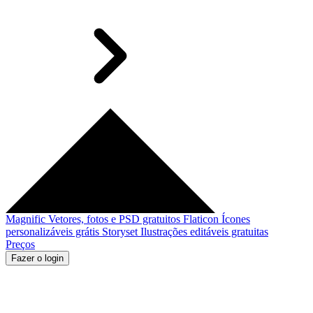
Magnific
Vetores, fotos e PSD gratuitos
Flaticon
Ícones
personalizáveis grátis
Storyset
Ilustrações editáveis gratuitas
Preços
Fazer o login