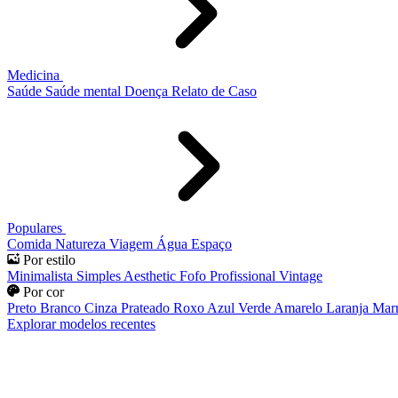
Medicina
Saúde
Saúde mental
Doença
Relato de Caso
Populares
Comida
Natureza
Viagem
Água
Espaço
Por estilo
Minimalista
Simples
Aesthetic
Fofo
Profissional
Vintage
Por cor
Preto
Branco
Cinza
Prateado
Roxo
Azul
Verde
Amarelo
Laranja
Mar
Explorar modelos recentes