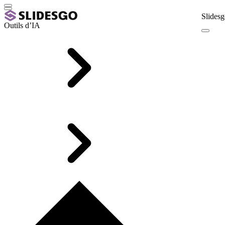
Slidesg
Outils d’IA