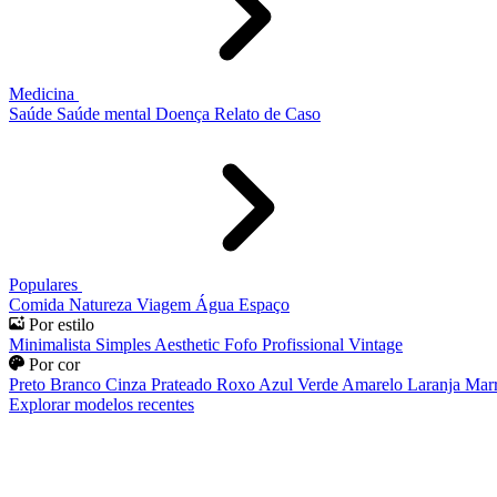
Medicina
Saúde
Saúde mental
Doença
Relato de Caso
Populares
Comida
Natureza
Viagem
Água
Espaço
Por estilo
Minimalista
Simples
Aesthetic
Fofo
Profissional
Vintage
Por cor
Preto
Branco
Cinza
Prateado
Roxo
Azul
Verde
Amarelo
Laranja
Mar
Explorar modelos recentes