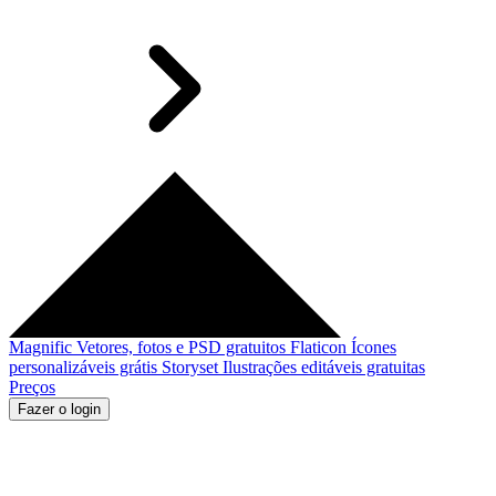
Magnific
Vetores, fotos e PSD gratuitos
Flaticon
Ícones
personalizáveis grátis
Storyset
Ilustrações editáveis gratuitas
Preços
Fazer o login