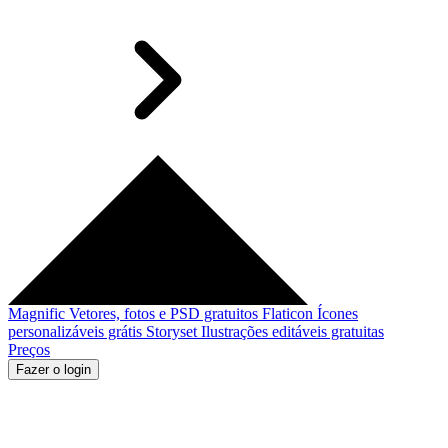
Magnific
Vetores, fotos e PSD gratuitos
Flaticon
Ícones
personalizáveis grátis
Storyset
Ilustrações editáveis gratuitas
Preços
Fazer o login