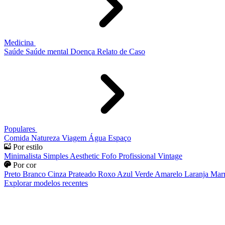
Medicina
Saúde
Saúde mental
Doença
Relato de Caso
Populares
Comida
Natureza
Viagem
Água
Espaço
Por estilo
Minimalista
Simples
Aesthetic
Fofo
Profissional
Vintage
Por cor
Preto
Branco
Cinza
Prateado
Roxo
Azul
Verde
Amarelo
Laranja
Mar
Explorar modelos recentes