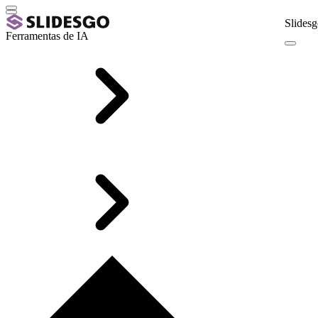
Slidesg
Ferramentas de IA