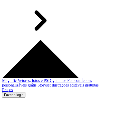
Magnific
Vetores, fotos e PSD gratuitos
Flaticon
Ícones
personalizáveis grátis
Storyset
Ilustrações editáveis gratuitas
Preços
Fazer o login