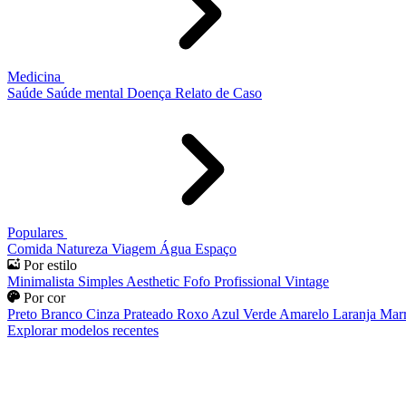
Medicina
Saúde
Saúde mental
Doença
Relato de Caso
Populares
Comida
Natureza
Viagem
Água
Espaço
Por estilo
Minimalista
Simples
Aesthetic
Fofo
Profissional
Vintage
Por cor
Preto
Branco
Cinza
Prateado
Roxo
Azul
Verde
Amarelo
Laranja
Mar
Explorar modelos recentes