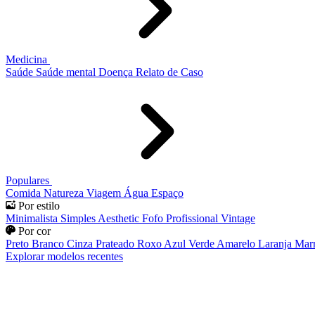
Medicina
Saúde
Saúde mental
Doença
Relato de Caso
Populares
Comida
Natureza
Viagem
Água
Espaço
Por estilo
Minimalista
Simples
Aesthetic
Fofo
Profissional
Vintage
Por cor
Preto
Branco
Cinza
Prateado
Roxo
Azul
Verde
Amarelo
Laranja
Mar
Explorar modelos recentes