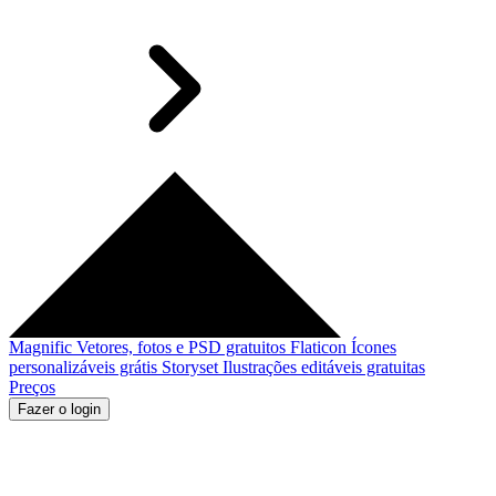
Magnific
Vetores, fotos e PSD gratuitos
Flaticon
Ícones
personalizáveis grátis
Storyset
Ilustrações editáveis gratuitas
Preços
Fazer o login