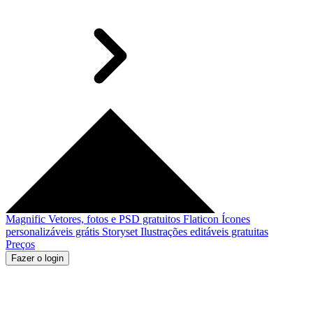
Magnific
Vetores, fotos e PSD gratuitos
Flaticon
Ícones
personalizáveis grátis
Storyset
Ilustrações editáveis gratuitas
Preços
Fazer o login