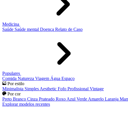
Medicina
Saúde
Saúde mental
Doença
Relato de Caso
Populares
Comida
Natureza
Viagem
Água
Espaço
Por estilo
Minimalista
Simples
Aesthetic
Fofo
Profissional
Vintage
Por cor
Preto
Branco
Cinza
Prateado
Roxo
Azul
Verde
Amarelo
Laranja
Mar
Explorar modelos recentes