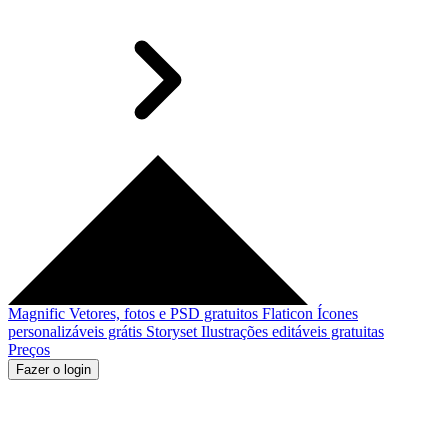
Magnific
Vetores, fotos e PSD gratuitos
Flaticon
Ícones
personalizáveis grátis
Storyset
Ilustrações editáveis gratuitas
Preços
Fazer o login