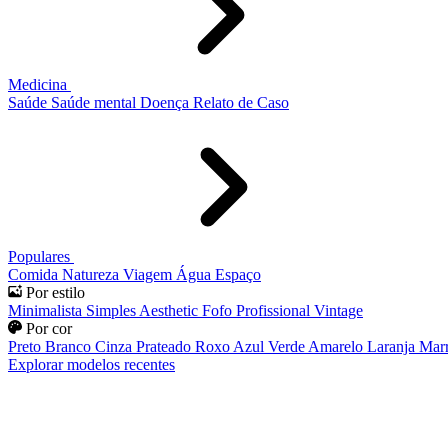
Medicina
Saúde
Saúde mental
Doença
Relato de Caso
Populares
Comida
Natureza
Viagem
Água
Espaço
Por estilo
Minimalista
Simples
Aesthetic
Fofo
Profissional
Vintage
Por cor
Preto
Branco
Cinza
Prateado
Roxo
Azul
Verde
Amarelo
Laranja
Mar
Explorar modelos recentes