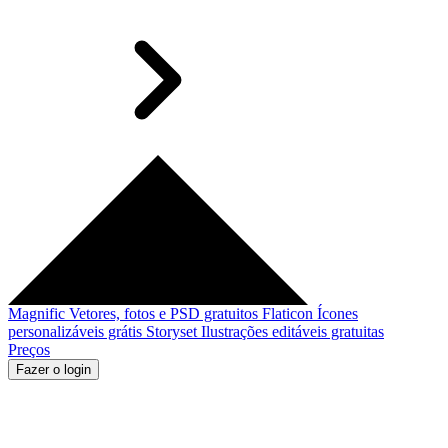
Magnific
Vetores, fotos e PSD gratuitos
Flaticon
Ícones
personalizáveis grátis
Storyset
Ilustrações editáveis gratuitas
Preços
Fazer o login