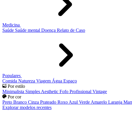
Medicina
Saúde
Saúde mental
Doença
Relato de Caso
Populares
Comida
Natureza
Viagem
Água
Espaço
Por estilo
Minimalista
Simples
Aesthetic
Fofo
Profissional
Vintage
Por cor
Preto
Branco
Cinza
Prateado
Roxo
Azul
Verde
Amarelo
Laranja
Mar
Explorar modelos recentes