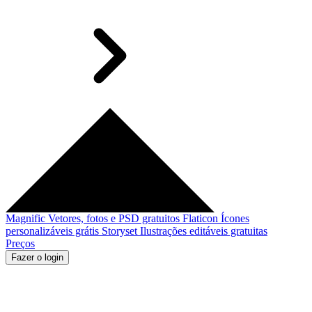
Magnific
Vetores, fotos e PSD gratuitos
Flaticon
Ícones
personalizáveis grátis
Storyset
Ilustrações editáveis gratuitas
Preços
Fazer o login