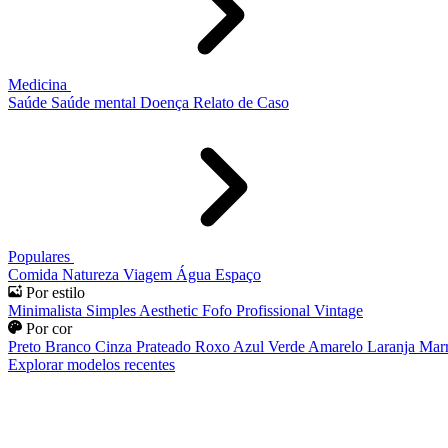
Medicina
Saúde
Saúde mental
Doença
Relato de Caso
Populares
Comida
Natureza
Viagem
Água
Espaço
Por estilo
Minimalista
Simples
Aesthetic
Fofo
Profissional
Vintage
Por cor
Preto
Branco
Cinza
Prateado
Roxo
Azul
Verde
Amarelo
Laranja
Mar
Explorar modelos recentes