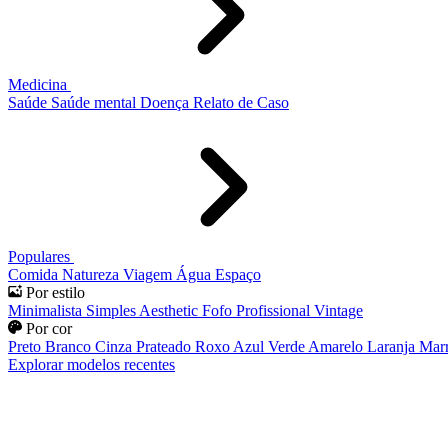
Medicina
Saúde
Saúde mental
Doença
Relato de Caso
Populares
Comida
Natureza
Viagem
Água
Espaço
Por estilo
Minimalista
Simples
Aesthetic
Fofo
Profissional
Vintage
Por cor
Preto
Branco
Cinza
Prateado
Roxo
Azul
Verde
Amarelo
Laranja
Mar
Explorar modelos recentes