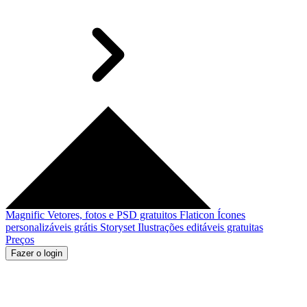
Magnific
Vetores, fotos e PSD gratuitos
Flaticon
Ícones
personalizáveis grátis
Storyset
Ilustrações editáveis gratuitas
Preços
Fazer o login