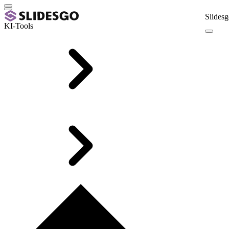
Slidesg
KI-Tools