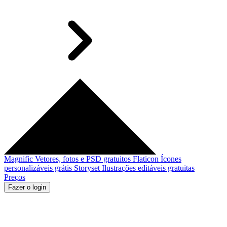
Magnific
Vetores, fotos e PSD gratuitos
Flaticon
Ícones
personalizáveis grátis
Storyset
Ilustrações editáveis gratuitas
Preços
Fazer o login