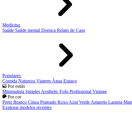
Medicina
Saúde
Saúde mental
Doença
Relato de Caso
Populares
Comida
Natureza
Viagem
Água
Espaço
Por estilo
Minimalista
Simples
Aesthetic
Fofo
Profissional
Vintage
Por cor
Preto
Branco
Cinza
Prateado
Roxo
Azul
Verde
Amarelo
Laranja
Mar
Explorar modelos recentes