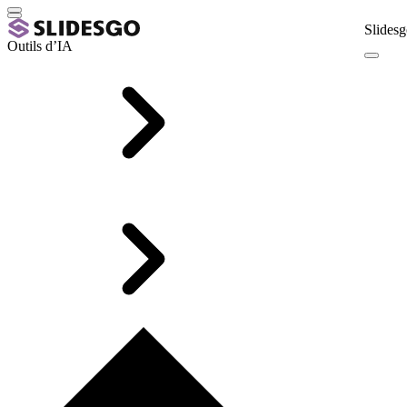
Slidesg
Outils d’IA