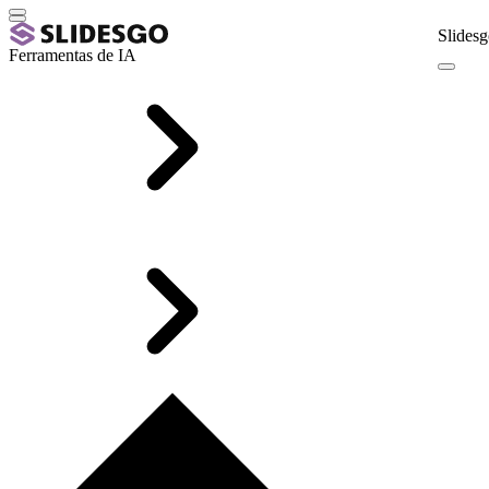
Slidesg
Ferramentas de IA