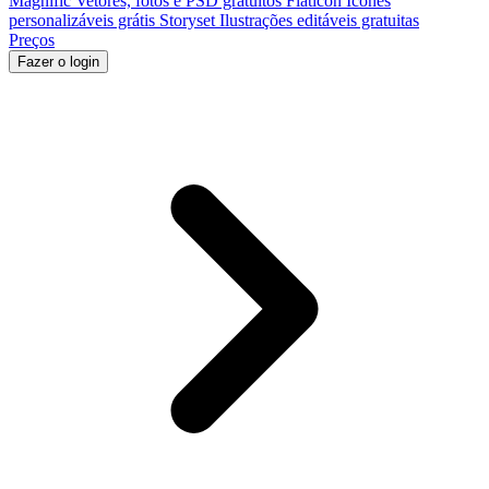
Magnific
Vetores, fotos e PSD gratuitos
Flaticon
Ícones
personalizáveis grátis
Storyset
Ilustrações editáveis gratuitas
Preços
Fazer o login