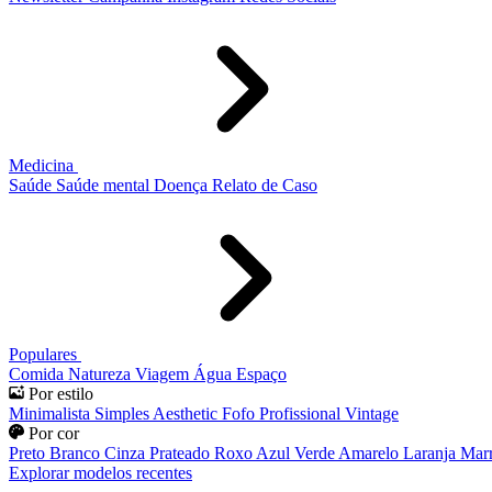
Medicina
Saúde
Saúde mental
Doença
Relato de Caso
Populares
Comida
Natureza
Viagem
Água
Espaço
Por estilo
Minimalista
Simples
Aesthetic
Fofo
Profissional
Vintage
Por cor
Preto
Branco
Cinza
Prateado
Roxo
Azul
Verde
Amarelo
Laranja
Mar
Explorar modelos recentes