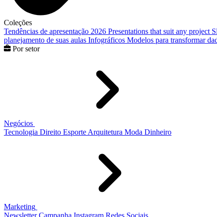
Coleções
Tendências de apresentação 2026
Presentations that suit any project
S
planejamento de suas aulas
Infográficos
Modelos para transformar dad
Por setor
Negócios
Tecnologia
Direito
Esporte
Arquitetura
Moda
Dinheiro
Marketing
Newsletter
Campanha
Instagram
Redes Sociais