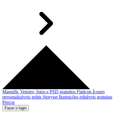
Magnific
Vetores, fotos e PSD gratuitos
Flaticon
Ícones
personalizáveis grátis
Storyset
Ilustrações editáveis gratuitas
Preços
Fazer o login