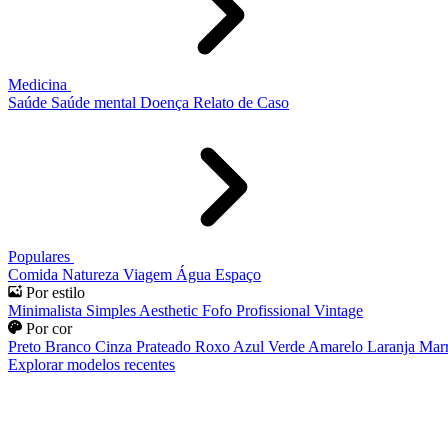
Medicina
Saúde
Saúde mental
Doença
Relato de Caso
Populares
Comida
Natureza
Viagem
Água
Espaço
Por estilo
Minimalista
Simples
Aesthetic
Fofo
Profissional
Vintage
Por cor
Preto
Branco
Cinza
Prateado
Roxo
Azul
Verde
Amarelo
Laranja
Mar
Explorar modelos recentes