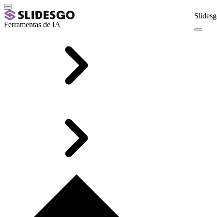
Slidesg
Ferramentas de IA