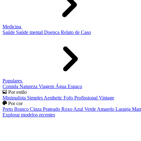
Medicina
Saúde
Saúde mental
Doença
Relato de Caso
Populares
Comida
Natureza
Viagem
Água
Espaço
Por estilo
Minimalista
Simples
Aesthetic
Fofo
Profissional
Vintage
Por cor
Preto
Branco
Cinza
Prateado
Roxo
Azul
Verde
Amarelo
Laranja
Mar
Explorar modelos recentes