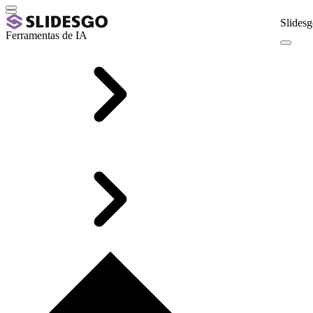
Slidesg
Ferramentas de IA