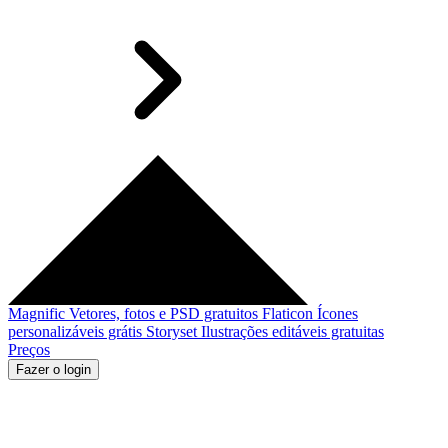
Magnific
Vetores, fotos e PSD gratuitos
Flaticon
Ícones
personalizáveis grátis
Storyset
Ilustrações editáveis gratuitas
Preços
Fazer o login