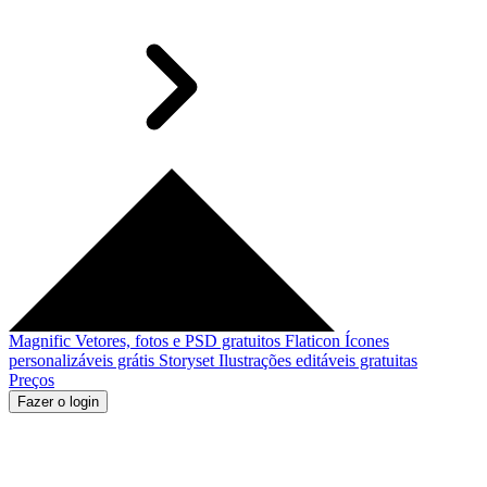
Magnific
Vetores, fotos e PSD gratuitos
Flaticon
Ícones
personalizáveis grátis
Storyset
Ilustrações editáveis gratuitas
Preços
Fazer o login