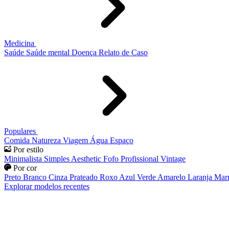
Medicina
Saúde
Saúde mental
Doença
Relato de Caso
Populares
Comida
Natureza
Viagem
Água
Espaço
Por estilo
Minimalista
Simples
Aesthetic
Fofo
Profissional
Vintage
Por cor
Preto
Branco
Cinza
Prateado
Roxo
Azul
Verde
Amarelo
Laranja
Mar
Explorar modelos recentes