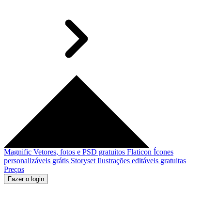
Magnific
Vetores, fotos e PSD gratuitos
Flaticon
Ícones
personalizáveis grátis
Storyset
Ilustrações editáveis gratuitas
Preços
Fazer o login