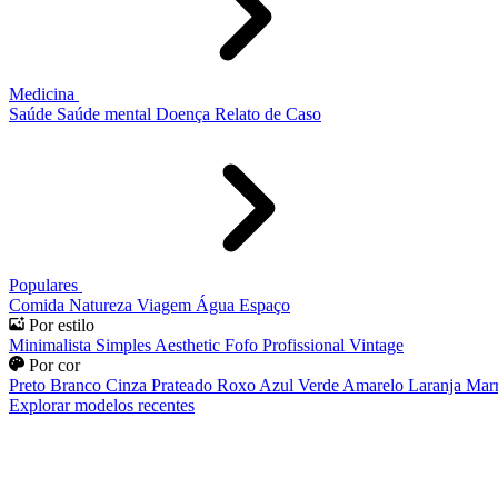
Medicina
Saúde
Saúde mental
Doença
Relato de Caso
Populares
Comida
Natureza
Viagem
Água
Espaço
Por estilo
Minimalista
Simples
Aesthetic
Fofo
Profissional
Vintage
Por cor
Preto
Branco
Cinza
Prateado
Roxo
Azul
Verde
Amarelo
Laranja
Mar
Explorar modelos recentes