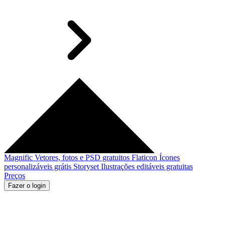
Magnific
Vetores, fotos e PSD gratuitos
Flaticon
Ícones
personalizáveis grátis
Storyset
Ilustrações editáveis gratuitas
Preços
Fazer o login