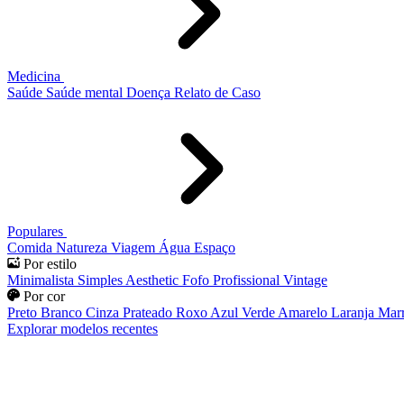
Medicina
Saúde
Saúde mental
Doença
Relato de Caso
Populares
Comida
Natureza
Viagem
Água
Espaço
Por estilo
Minimalista
Simples
Aesthetic
Fofo
Profissional
Vintage
Por cor
Preto
Branco
Cinza
Prateado
Roxo
Azul
Verde
Amarelo
Laranja
Mar
Explorar modelos recentes