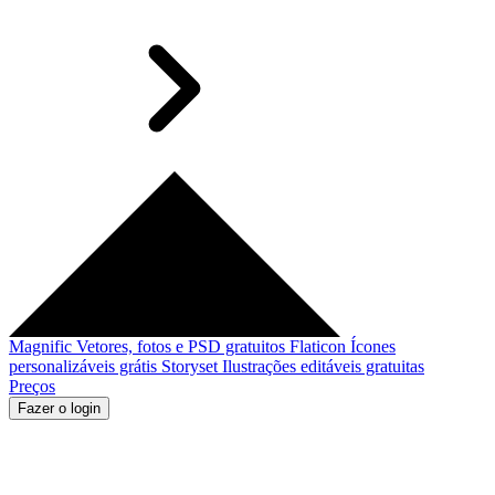
Magnific
Vetores, fotos e PSD gratuitos
Flaticon
Ícones
personalizáveis grátis
Storyset
Ilustrações editáveis gratuitas
Preços
Fazer o login