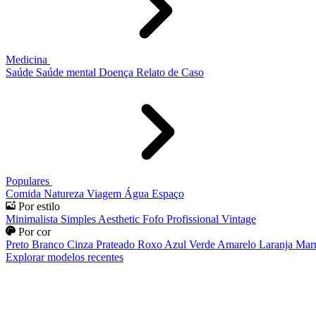
Medicina
Saúde
Saúde mental
Doença
Relato de Caso
Populares
Comida
Natureza
Viagem
Água
Espaço
Por estilo
Minimalista
Simples
Aesthetic
Fofo
Profissional
Vintage
Por cor
Preto
Branco
Cinza
Prateado
Roxo
Azul
Verde
Amarelo
Laranja
Mar
Explorar modelos recentes