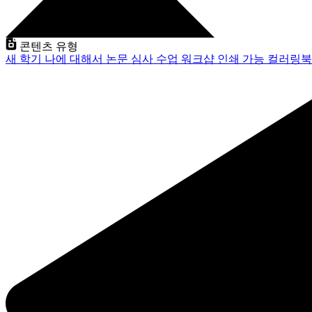
콘텐츠 유형
새 학기
나에 대해서
논문 심사
수업
워크샵
인쇄 가능
컬러링북