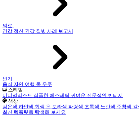
의료
건강
정신 건강
질병
사례 보고서
인기
음식
자연
여행
물
우주
스타일
미니멀리스트
심플한
에스테틱
귀여운
전문적인
빈티지
색상
검은색
하얀색
회색
은
보라색
파랑색
초록색
노란색
주황색
갈
최신 템플릿을 탐색해 보세요