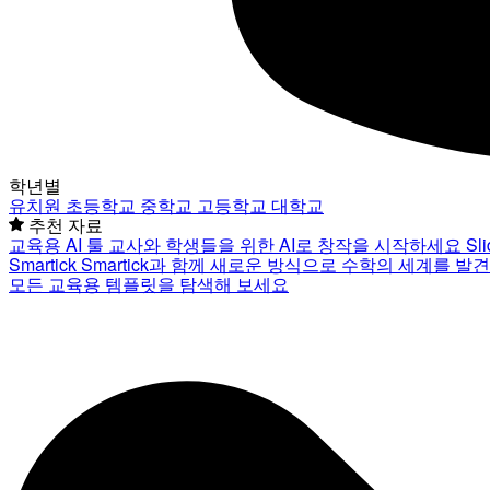
학년별
유치원
초등학교
중학교
고등학교
대학교
추천 자료
교육용 AI 툴
교사와 학생들을 위한 AI로 창작을 시작하세요
Sl
Smartick
Smartick과 함께 새로운 방식으로 수학의 세계를 발
모든 교육용 템플릿을 탐색해 보세요