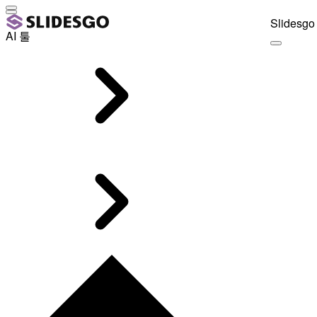
Slidesgo 
AI 툴