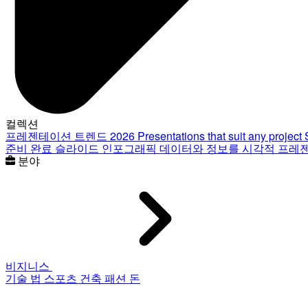
컬렉션
프레젠테이션 트렌드 2026
Presentations that suit any project
준비 완료 슬라이드
인포그래픽
데이터와 정보를 시각적 프레
분야
비지니스
기술
법
스포츠
건축
패션
돈