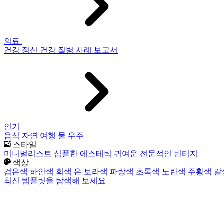
의료
건강
정신 건강
질병
사례 보고서
인기
음식
자연
여행
물
우주
스타일
미니멀리스트
심플한
에스테틱
귀여운
전문적인
빈티지
색상
검은색
하얀색
회색
은
보라색
파랑색
초록색
노란색
주황색
갈
최신 템플릿을 탐색해 보세요