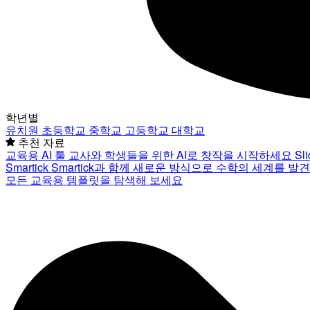
학년별
유치원
초등학교
중학교
고등학교
대학교
추천 자료
교육용 AI 툴
교사와 학생들을 위한 AI로 창작을 시작하세요
Sl
Smartick
Smartick과 함께 새로운 방식으로 수학의 세계를 발
모든 교육용 템플릿을 탐색해 보세요