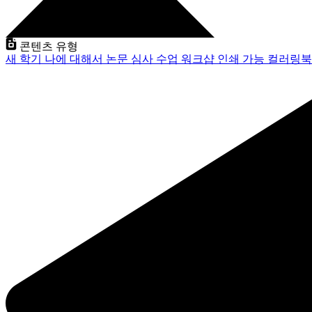
콘텐츠 유형
새 학기
나에 대해서
논문 심사
수업
워크샵
인쇄 가능
컬러링북