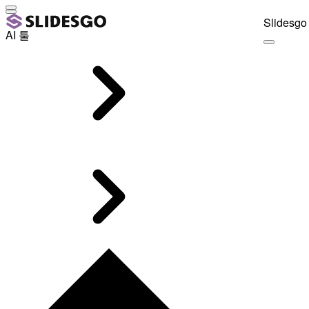
Slidesgo 
AI 툴