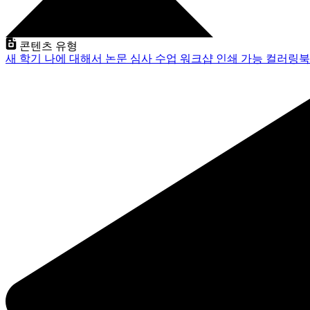
콘텐츠 유형
새 학기
나에 대해서
논문 심사
수업
워크샵
인쇄 가능
컬러링북