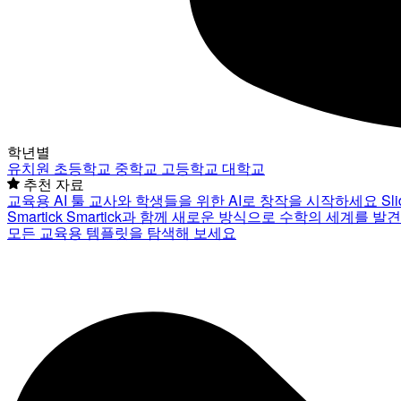
학년별
유치원
초등학교
중학교
고등학교
대학교
추천 자료
교육용 AI 툴
교사와 학생들을 위한 AI로 창작을 시작하세요
Sl
Smartick
Smartick과 함께 새로운 방식으로 수학의 세계를 발
모든 교육용 템플릿을 탐색해 보세요