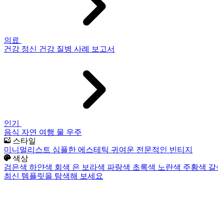
의료
건강
정신 건강
질병
사례 보고서
인기
음식
자연
여행
물
우주
스타일
미니멀리스트
심플한
에스테틱
귀여운
전문적인
빈티지
색상
검은색
하얀색
회색
은
보라색
파랑색
초록색
노란색
주황색
갈
최신 템플릿을 탐색해 보세요