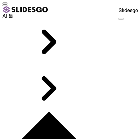
Slidesgo 
AI 툴