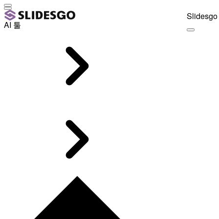
Slidesgo 
AI 툴