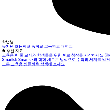
학년별
유치원
초등학교
중학교
고등학교
대학교
추천 자료
교육용 AI 툴
교사와 학생들을 위한 AI로 창작을 시작하세요
Sl
Smartick
Smartick과 함께 새로운 방식으로 수학의 세계를 발
모든 교육용 템플릿을 탐색해 보세요