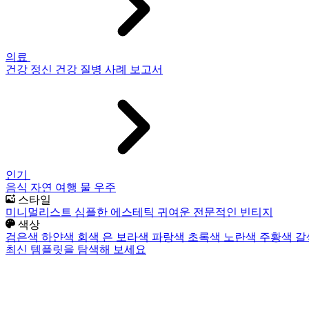
의료
건강
정신 건강
질병
사례 보고서
인기
음식
자연
여행
물
우주
스타일
미니멀리스트
심플한
에스테틱
귀여운
전문적인
빈티지
색상
검은색
하얀색
회색
은
보라색
파랑색
초록색
노란색
주황색
갈
최신 템플릿을 탐색해 보세요