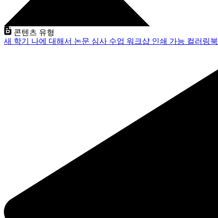
콘텐츠 유형
새 학기
나에 대해서
논문 심사
수업
워크샵
인쇄 가능
컬러링북