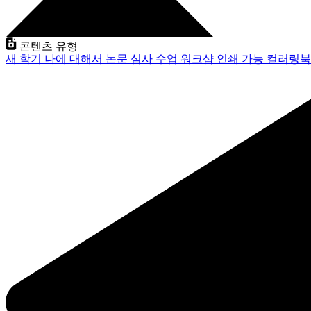
콘텐츠 유형
새 학기
나에 대해서
논문 심사
수업
워크샵
인쇄 가능
컬러링북