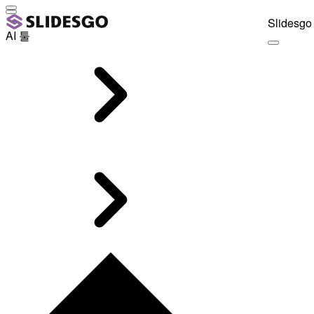
Slidesgo 
AI 툴