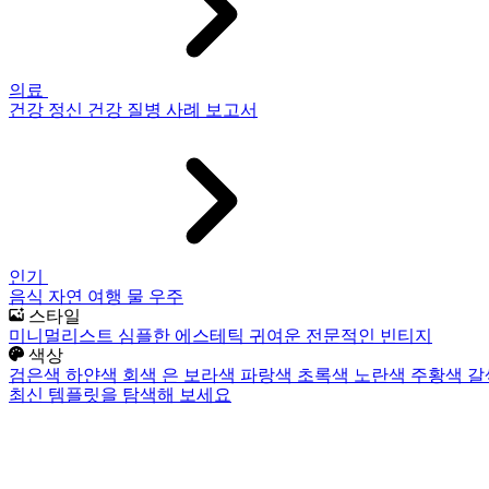
의료
건강
정신 건강
질병
사례 보고서
인기
음식
자연
여행
물
우주
스타일
미니멀리스트
심플한
에스테틱
귀여운
전문적인
빈티지
색상
검은색
하얀색
회색
은
보라색
파랑색
초록색
노란색
주황색
갈
최신 템플릿을 탐색해 보세요