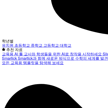
학년별
유치원
초등학교
중학교
고등학교
대학교
추천 자료
교육용 AI 툴
교사와 학생들을 위한 AI로 창작을 시작하세요
Sl
Smartick
Smartick과 함께 새로운 방식으로 수학의 세계를 발
모든 교육용 템플릿을 탐색해 보세요