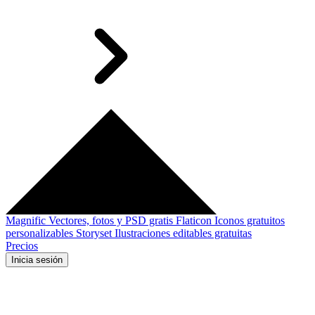
Magnific
Vectores, fotos y PSD gratis
Flaticon
Iconos gratuitos
personalizables
Storyset
Ilustraciones editables gratuitas
Precios
Inicia sesión