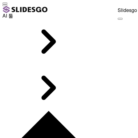
Slidesgo 
AI 툴