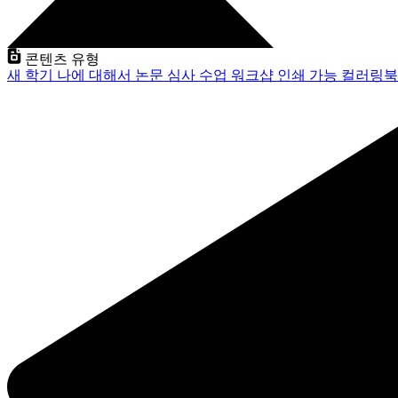
콘텐츠 유형
새 학기
나에 대해서
논문 심사
수업
워크샵
인쇄 가능
컬러링북