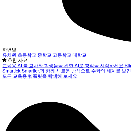
학년별
유치원
초등학교
중학교
고등학교
대학교
추천 자료
교육용 AI 툴
교사와 학생들을 위한 AI로 창작을 시작하세요
Sl
Smartick
Smartick과 함께 새로운 방식으로 수학의 세계를 발
모든 교육용 템플릿을 탐색해 보세요