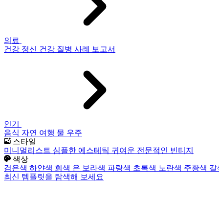
의료
건강
정신 건강
질병
사례 보고서
인기
음식
자연
여행
물
우주
스타일
미니멀리스트
심플한
에스테틱
귀여운
전문적인
빈티지
색상
검은색
하얀색
회색
은
보라색
파랑색
초록색
노란색
주황색
갈
최신 템플릿을 탐색해 보세요