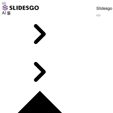
Slidesgo 
AI 툴