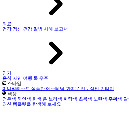
의료
건강
정신 건강
질병
사례 보고서
인기
음식
자연
여행
물
우주
스타일
미니멀리스트
심플한
에스테틱
귀여운
전문적인
빈티지
색상
검은색
하얀색
회색
은
보라색
파랑색
초록색
노란색
주황색
갈
최신 템플릿을 탐색해 보세요