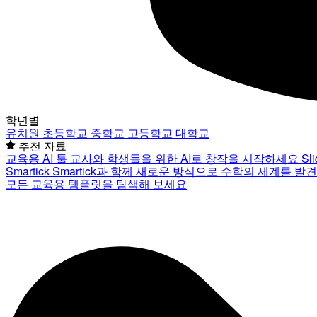
학년별
유치원
초등학교
중학교
고등학교
대학교
추천 자료
교육용 AI 툴
교사와 학생들을 위한 AI로 창작을 시작하세요
Sl
Smartick
Smartick과 함께 새로운 방식으로 수학의 세계를 발
모든 교육용 템플릿을 탐색해 보세요