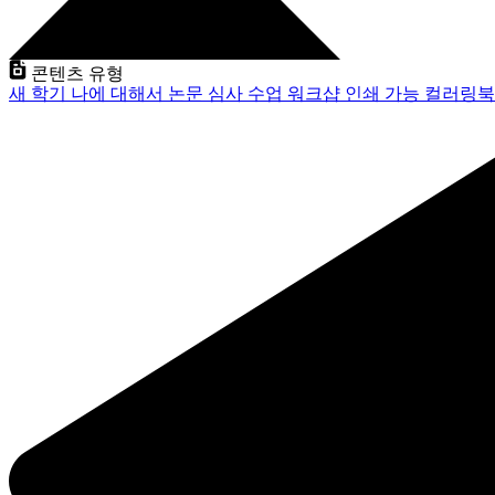
콘텐츠 유형
새 학기
나에 대해서
논문 심사
수업
워크샵
인쇄 가능
컬러링북