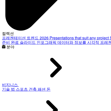
컬렉션
프레젠테이션 트렌드 2026
Presentations that suit any project
준비 완료 슬라이드
인포그래픽
데이터와 정보를 시각적 프레
분야
비지니스
기술
법
스포츠
건축
패션
돈