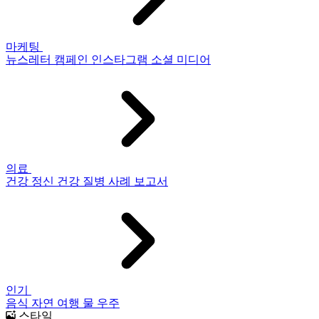
마케팅
뉴스레터
캠페인
인스타그램
소셜 미디어
의료
건강
정신 건강
질병
사례 보고서
인기
음식
자연
여행
물
우주
스타일