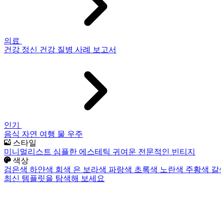
의료
건강
정신 건강
질병
사례 보고서
인기
음식
자연
여행
물
우주
스타일
미니멀리스트
심플한
에스테틱
귀여운
전문적인
빈티지
색상
검은색
하얀색
회색
은
보라색
파랑색
초록색
노란색
주황색
갈
최신 템플릿을 탐색해 보세요