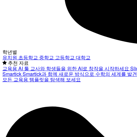
학년별
유치원
초등학교
중학교
고등학교
대학교
추천 자료
교육용 AI 툴
교사와 학생들을 위한 AI로 창작을 시작하세요
Sl
Smartick
Smartick과 함께 새로운 방식으로 수학의 세계를 발
모든 교육용 템플릿을 탐색해 보세요