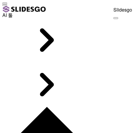
Slidesgo 
AI 툴