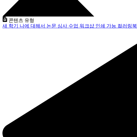
콘텐츠 유형
새 학기
나에 대해서
논문 심사
수업
워크샵
인쇄 가능
컬러링북