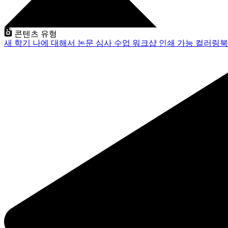
콘텐츠 유형
새 학기
나에 대해서
논문 심사
수업
워크샵
인쇄 가능
컬러링북