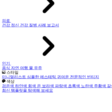
의료
건강
정신 건강
질병
사례 보고서
인기
음식
자연
여행
물
우주
스타일
미니멀리스트
심플한
에스테틱
귀여운
전문적인
빈티지
색상
검은색
하얀색
회색
은
보라색
파랑색
초록색
노란색
주황색
갈
최신 템플릿을 탐색해 보세요