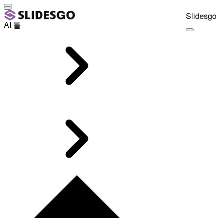
Slidesgo 
AI 툴