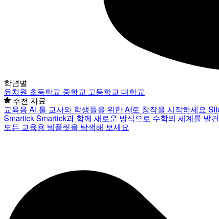
학년별
유치원
초등학교
중학교
고등학교
대학교
추천 자료
교육용 AI 툴
교사와 학생들을 위한 AI로 창작을 시작하세요
Sl
Smartick
Smartick과 함께 새로운 방식으로 수학의 세계를 발
모든 교육용 템플릿을 탐색해 보세요