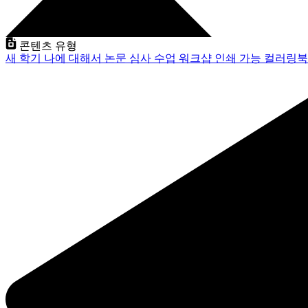
콘텐츠 유형
새 학기
나에 대해서
논문 심사
수업
워크샵
인쇄 가능
컬러링북