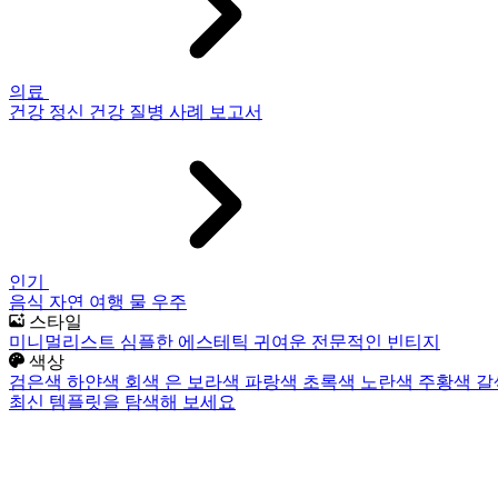
의료
건강
정신 건강
질병
사례 보고서
인기
음식
자연
여행
물
우주
스타일
미니멀리스트
심플한
에스테틱
귀여운
전문적인
빈티지
색상
검은색
하얀색
회색
은
보라색
파랑색
초록색
노란색
주황색
갈
최신 템플릿을 탐색해 보세요