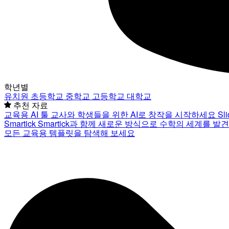
학년별
유치원
초등학교
중학교
고등학교
대학교
추천 자료
교육용 AI 툴
교사와 학생들을 위한 AI로 창작을 시작하세요
Sl
Smartick
Smartick과 함께 새로운 방식으로 수학의 세계를 발
모든 교육용 템플릿을 탐색해 보세요