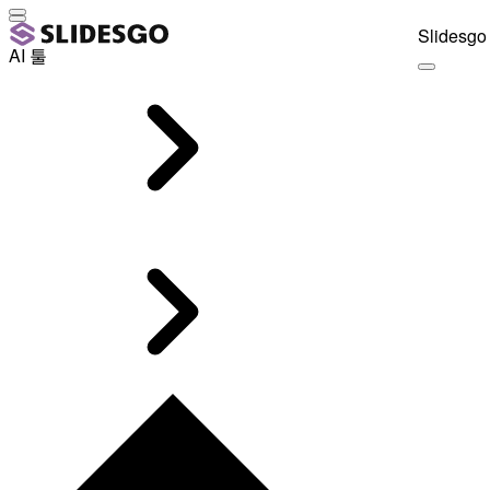
Slidesgo 
AI 툴