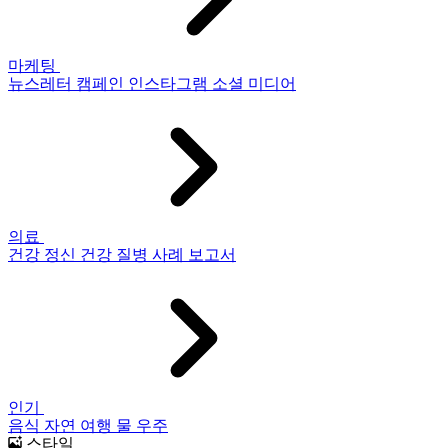
마케팅
뉴스레터
캠페인
인스타그램
소셜 미디어
의료
건강
정신 건강
질병
사례 보고서
인기
음식
자연
여행
물
우주
스타일