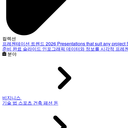
컬렉션
프레젠테이션 트렌드 2026
Presentations that suit any project
준비 완료 슬라이드
인포그래픽
데이터와 정보를 시각적 프레
분야
비지니스
기술
법
스포츠
건축
패션
돈