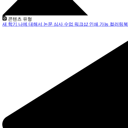
콘텐츠 유형
새 학기
나에 대해서
논문 심사
수업
워크샵
인쇄 가능
컬러링북