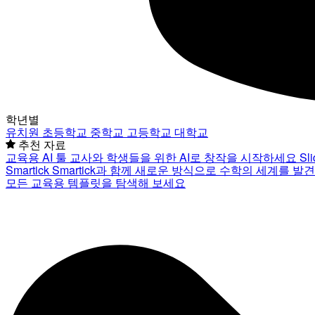
학년별
유치원
초등학교
중학교
고등학교
대학교
추천 자료
교육용 AI 툴
교사와 학생들을 위한 AI로 창작을 시작하세요
Sl
Smartick
Smartick과 함께 새로운 방식으로 수학의 세계를 발
모든 교육용 템플릿을 탐색해 보세요