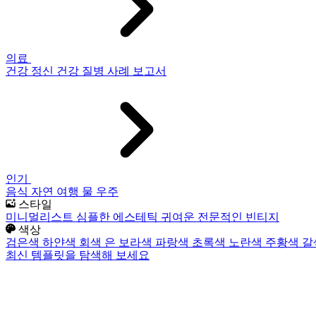
의료
건강
정신 건강
질병
사례 보고서
인기
음식
자연
여행
물
우주
스타일
미니멀리스트
심플한
에스테틱
귀여운
전문적인
빈티지
색상
검은색
하얀색
회색
은
보라색
파랑색
초록색
노란색
주황색
갈
최신 템플릿을 탐색해 보세요