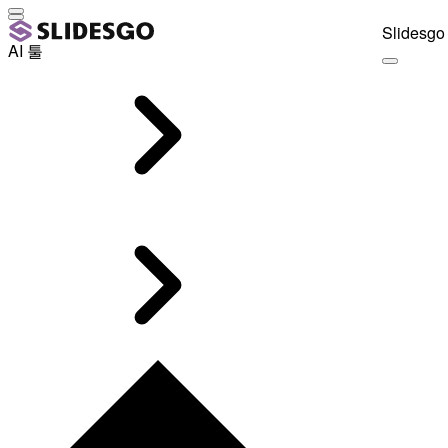
Slidesgo 
AI 툴