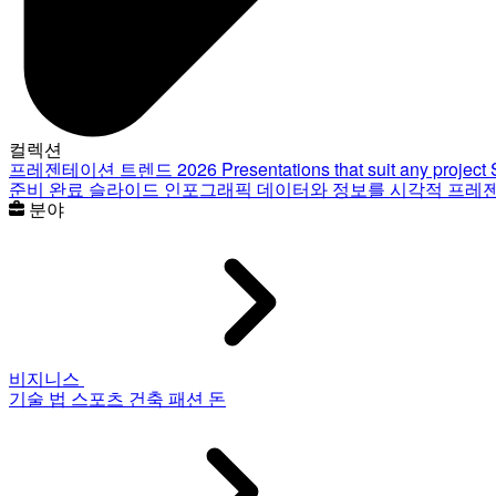
컬렉션
프레젠테이션 트렌드 2026
Presentations that suit any project
준비 완료 슬라이드
인포그래픽
데이터와 정보를 시각적 프레
분야
비지니스
기술
법
스포츠
건축
패션
돈