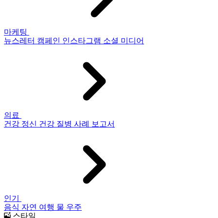
마케팅
뉴스레터
캠페인
인스타그램
소셜 미디어
의료
건강
정신 건강
질병
사례 보고서
인기
음식
자연
여행
물
우주
스타일