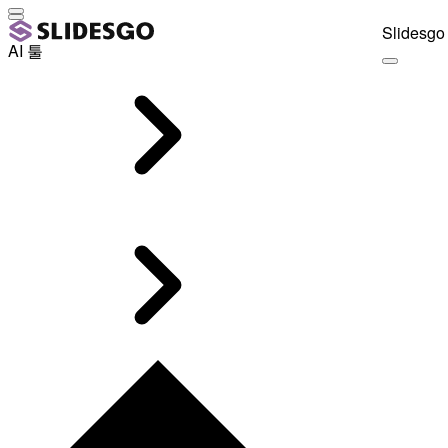
Slidesgo 
AI 툴