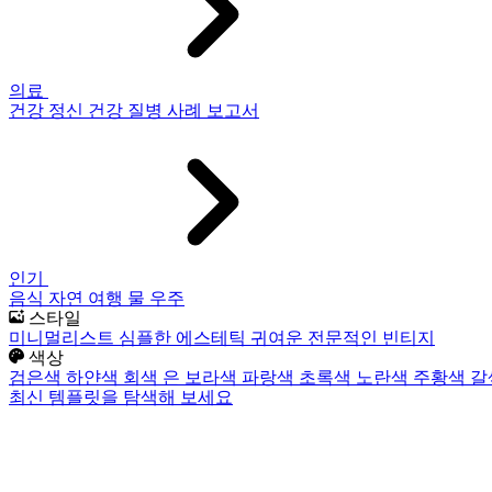
의료
건강
정신 건강
질병
사례 보고서
인기
음식
자연
여행
물
우주
스타일
미니멀리스트
심플한
에스테틱
귀여운
전문적인
빈티지
색상
검은색
하얀색
회색
은
보라색
파랑색
초록색
노란색
주황색
갈
최신 템플릿을 탐색해 보세요