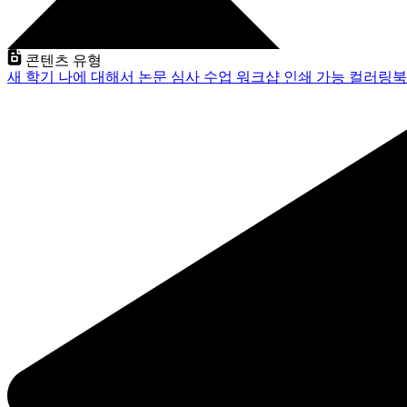
콘텐츠 유형
새 학기
나에 대해서
논문 심사
수업
워크샵
인쇄 가능
컬러링북