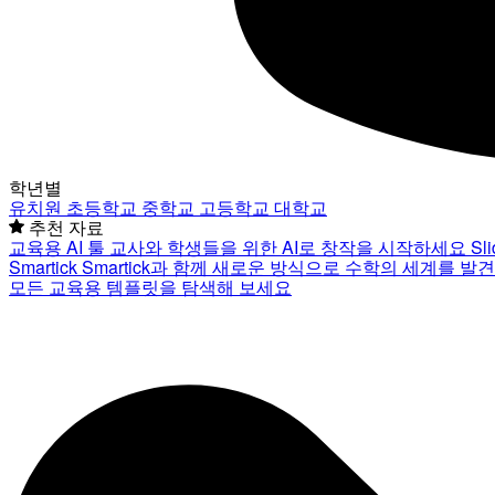
학년별
유치원
초등학교
중학교
고등학교
대학교
추천 자료
교육용 AI 툴
교사와 학생들을 위한 AI로 창작을 시작하세요
Sl
Smartick
Smartick과 함께 새로운 방식으로 수학의 세계를 발
모든 교육용 템플릿을 탐색해 보세요