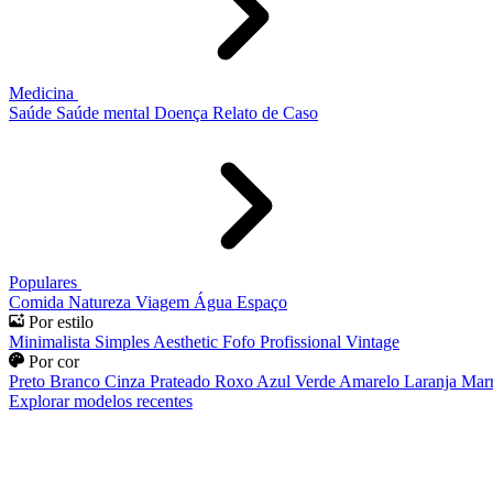
Medicina
Saúde
Saúde mental
Doença
Relato de Caso
Populares
Comida
Natureza
Viagem
Água
Espaço
Por estilo
Minimalista
Simples
Aesthetic
Fofo
Profissional
Vintage
Por cor
Preto
Branco
Cinza
Prateado
Roxo
Azul
Verde
Amarelo
Laranja
Mar
Explorar modelos recentes