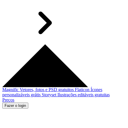
Magnific
Vetores, fotos e PSD gratuitos
Flaticon
Ícones
personalizáveis grátis
Storyset
Ilustrações editáveis gratuitas
Preços
Fazer o login