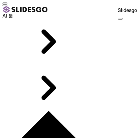
Slidesgo 
AI 툴