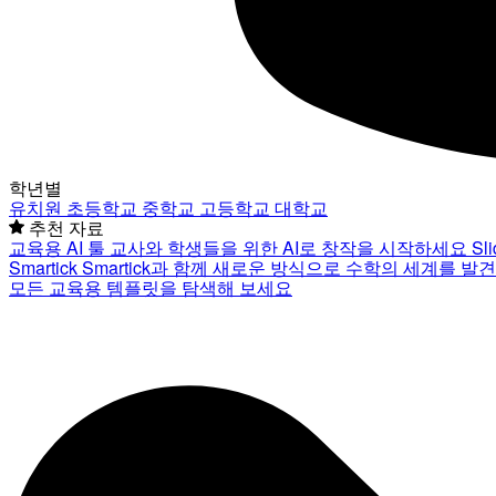
학년별
유치원
초등학교
중학교
고등학교
대학교
추천 자료
교육용 AI 툴
교사와 학생들을 위한 AI로 창작을 시작하세요
Sl
Smartick
Smartick과 함께 새로운 방식으로 수학의 세계를 발
모든 교육용 템플릿을 탐색해 보세요