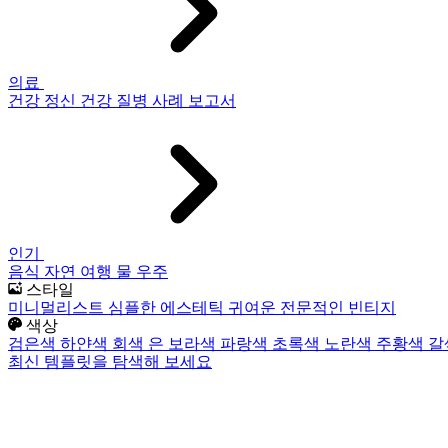
의료
건강
정신 건강
질병
사례 보고서
인기
음식
자연
여행
물
우주
스타일
미니멀리스트
심플한
에스테틱
귀여운
전문적인
빈티지
색상
검은색
하얀색
회색
은
보라색
파랑색
초록색
노란색
주황색
갈
최신 템플릿을 탐색해 보세요