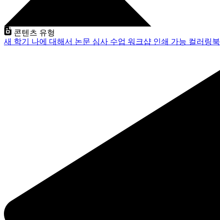
콘텐츠 유형
새 학기
나에 대해서
논문 심사
수업
워크샵
인쇄 가능
컬러링북