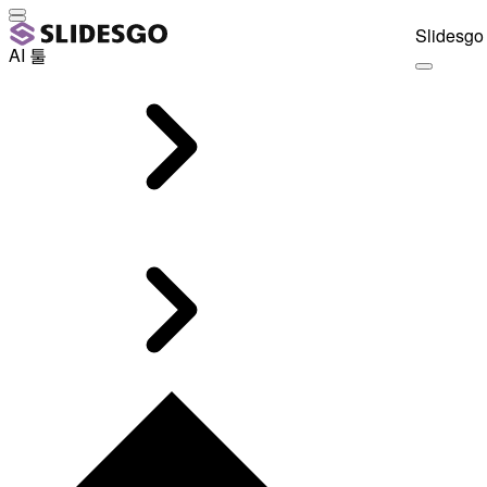
Slidesgo 
AI 툴