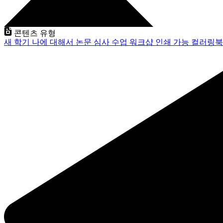
콘텐츠 유형
새 학기
나에 대해서
논문 심사
수업
워크샵
인쇄 가능
컬러링북