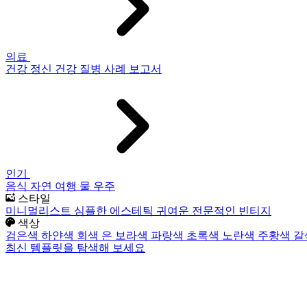
의료
건강
정신 건강
질병
사례 보고서
인기
음식
자연
여행
물
우주
스타일
미니멀리스트
심플한
에스테틱
귀여운
전문적인
빈티지
색상
검은색
하얀색
회색
은
보라색
파랑색
초록색
노란색
주황색
갈
최신 템플릿을 탐색해 보세요