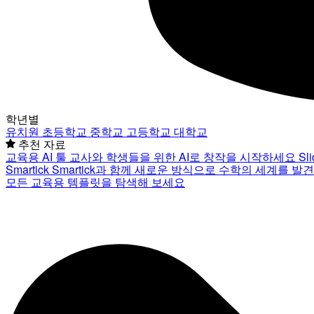
학년별
유치원
초등학교
중학교
고등학교
대학교
추천 자료
교육용 AI 툴
교사와 학생들을 위한 AI로 창작을 시작하세요
Sl
Smartick
Smartick과 함께 새로운 방식으로 수학의 세계를 발
모든 교육용 템플릿을 탐색해 보세요