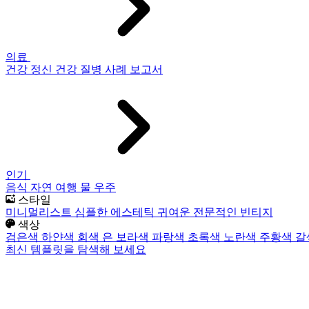
의료
건강
정신 건강
질병
사례 보고서
인기
음식
자연
여행
물
우주
스타일
미니멀리스트
심플한
에스테틱
귀여운
전문적인
빈티지
색상
검은색
하얀색
회색
은
보라색
파랑색
초록색
노란색
주황색
갈
최신 템플릿을 탐색해 보세요