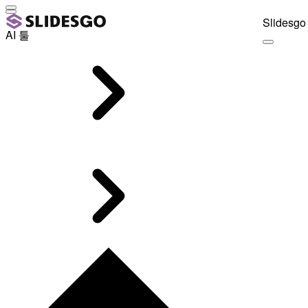
Slidesgo 
AI 툴