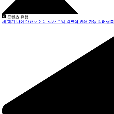
콘텐츠 유형
새 학기
나에 대해서
논문 심사
수업
워크샵
인쇄 가능
컬러링북