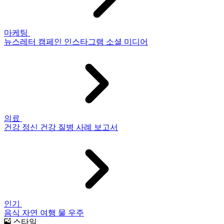
마케팅
뉴스레터
캠페인
인스타그램
소셜 미디어
의료
건강
정신 건강
질병
사례 보고서
인기
음식
자연
여행
물
우주
스타일