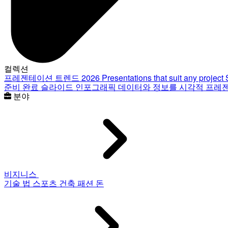
컬렉션
프레젠테이션 트렌드 2026
Presentations that suit any project
준비 완료 슬라이드
인포그래픽
데이터와 정보를 시각적 프레
분야
비지니스
기술
법
스포츠
건축
패션
돈